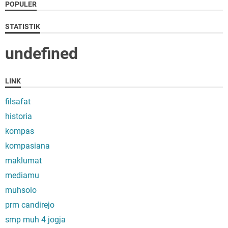
POPULER
STATISTIK
u
n
d
e
f
n
e
d
LINK
filsafat
historia
kompas
kompasiana
maklumat
mediamu
muhsolo
prm candirejo
smp muh 4 jogja