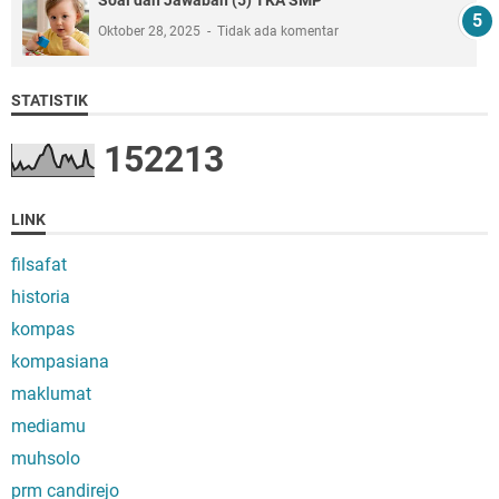
Soal dan Jawaban (5) TKA SMP
Oktober 28, 2025
Tidak ada komentar
STATISTIK
1
5
2
2
1
3
LINK
filsafat
historia
kompas
kompasiana
maklumat
mediamu
muhsolo
prm candirejo