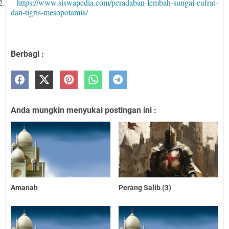
2.
https://www.siswapedia.com/peradaban-lembah-sungai-eufrat-
dan-tigris-mesopotamia/
Berbagi :
Anda mungkin menyukai postingan ini :
Amanah
Perang Salib (3)