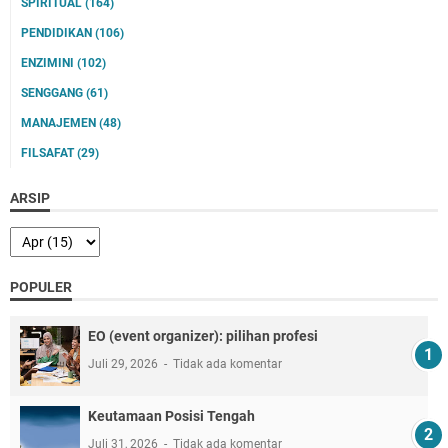
SPIRITUAL
(164)
PENDIDIKAN
(106)
ENZIMINI
(102)
SENGGANG
(61)
MANAJEMEN
(48)
FILSAFAT
(29)
ARSIP
POPULER
EO (event organizer): pilihan profesi
Juli 29, 2026
Tidak ada komentar
Keutamaan Posisi Tengah
Juli 31, 2026
Tidak ada komentar