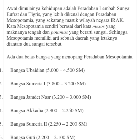
Awal dimulainya kehidupan adalah Peradaban Lembah Sungai
Eufrat dan Tigris, yang lebih dikenal dengan Peradaban
Mesopotamia, yang sekarang masuk wilayah negara IRAK.
Kata Mesopotamia sendiri berasal dari kata
mesos
yang
maknanya tengah dan
potamas
yang berarti sungai. Sehingga
Mesopotamia memiliki arti sebuah daerah yang letaknya
diantara dua sungai tersebut.
Ada dua belas bangsa yang menopang Peradaban Mesopotamia.
1.
Bangsa Ubaidian (5.000 – 4.500 SM)
2.
Bangsa Sumeria I (3.800 – 3.200 SM)
3.
Bangsa Jamdet Nasr (3.200 – 3.000 SM)
4.
Bangsa Akkadia (2.900 – 2.250 SM)
5.
Bangsa Sumeria II (2.250 – 2.200 SM)
6.
Bangsa Guti (2.200 – 2.100 SM)