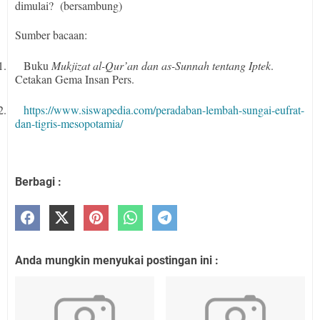
dimulai?
(bersambung)
Sumber bacaan:
1.
Buku
Mukjizat al-Qur’an dan as-Sunnah tentang Iptek
.
Cetakan Gema Insan Pers.
2.
https://www.siswapedia.com/peradaban-lembah-sungai-eufrat-
dan-tigris-mesopotamia/
Berbagi :
Anda mungkin menyukai postingan ini :