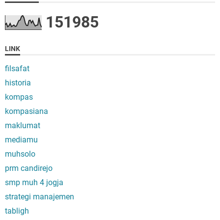
1
5
1
9
8
5
LINK
filsafat
historia
kompas
kompasiana
maklumat
mediamu
muhsolo
prm candirejo
smp muh 4 jogja
strategi manajemen
tabligh