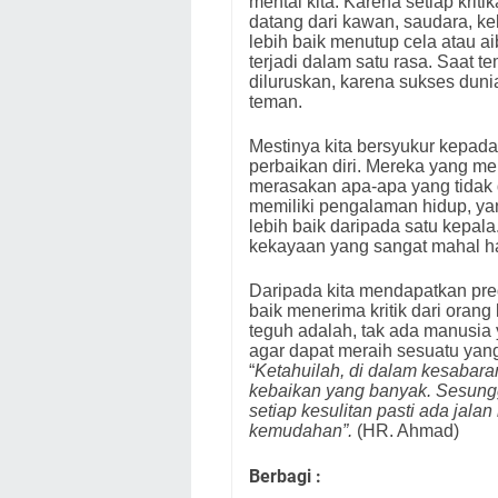
mental kita. Karena setiap kriti
datang dari kawan, saudara, ke
lebih baik menutup cela atau a
terjadi dalam satu rasa. Saat
diluruskan, karena sukses duni
teman.
Mestinya kita bersyukur kepad
perbaikan diri. Mereka yang me
merasakan apa-apa yang tidak d
memiliki pengalaman hidup, ya
lebih baik daripada satu kepa
kekayaan yang sangat mahal h
Daripada kita mendapatkan pre
baik menerima kritik dari orang
teguh adalah, tak ada manusia
agar dapat meraih sesuatu yang
“
Ketahuilah, di dalam kesabaran
kebaikan yang banyak. Sesung
setiap kesulitan pasti ada jal
kemudahan”.
(HR. Ahmad)
Berbagi :