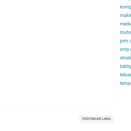
komp
makl
medi
muhs
prm c
smp 
stra
tabli
telus
temp
POSTINGAN LAMA