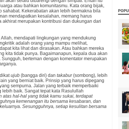
kan akan selalu dibarengi dengan simpati. Entah itu
luarga atau bahkan komunitasmu. Kata orang bijak,
ib sahabat. Kekerabatan akan lebih bermakna bila
POPU
 teman mendapatkan kesalahan, memang harus
a akhirat merupakan kontribusi dan dukungan dari
a Allah, mendapati lingkungan yang mendukung
ngkritik adalah orang yang mampu melihat,
apat kita lihat dan dirasakan. Atau bahkan mereka
ng kita tidak punya. Bagaimanapun, kepala dua akan
la. Sungguh, berteman dengan komentator merupakan
arganya.
dikat
ujub
(bangga diri) dan
takabur
(sombong), lebih
 lain yang berniat baik. Prinsip yang harus dipegang
 yang sempurna. Jalan yang terbaik memperbaiki
 lebih baik. Sangat tepat kata Rasulullah
 atas hal-hal yang tidak kamu sukai, terdapat
guhnya kemenangan itu bersama kesabaran, dan
an keluarnya. Sesungguhnya, setiap kesulitan bersama