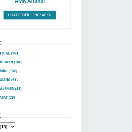
AMK Affandi
LIHAT PROFIL LENGKAPKU
L
RITUAL
(164)
DIDIKAN
(106)
IMINI
(102)
GGANG
(61)
AJEMEN
(48)
SAFAT
(29)
P