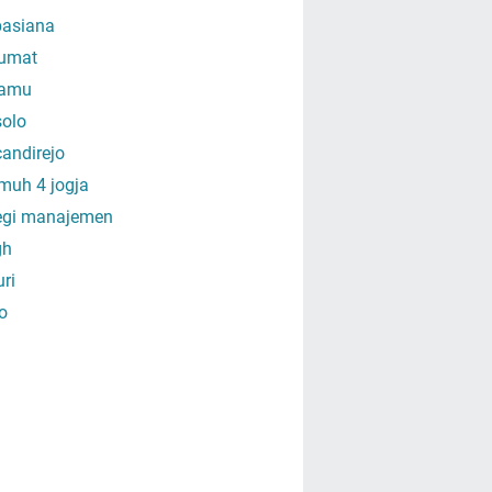
asiana
umat
amu
olo
andirejo
muh 4 jogja
tegi manajemen
gh
uri
o