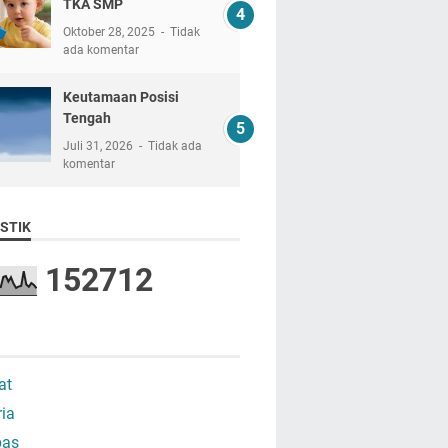
TKA SMP
Oktober 28, 2025
Tidak
ada komentar
Keutamaan Posisi
Tengah
Juli 31, 2026
Tidak ada
komentar
STIK
1
5
2
7
1
2
at
ria
as