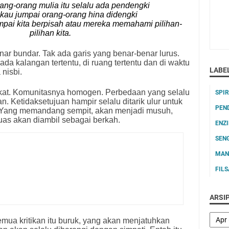
ang-orang mulia itu selalu ada pendengki
 kau jumpai orang-orang hina didengki
mpai kita berpisah atau mereka memahami pilihan-
pilihan kita.
ar bundar. Tak ada garis yang benar-benar lurus.
da kalangan tertentu, di ruang tertentu dan di waktu
LABE
 nisbi.
akat. Komunitasnya homogen. Perbedaan yang selalu
SPI
. Ketidaksetujuan hampir selalu ditarik ulur untuk
PEN
h. Yang memandang sempit, akan menjadi musuh,
as akan diambil sebagai berkah.
ENZ
SEN
MAN
FIL
ARSI
emua kritikan itu buruk, yang akan menjatuhkan