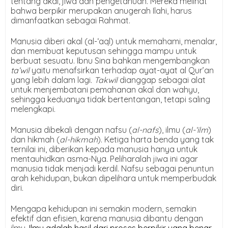
tentang akal, jiwa dan pengetahuan. Mereka melihat
bahwa berpikir merupakan anugerah Ilahi, harus
dimanfaatkan sebagai Rahmat.
Manusia diberi akal (al-‘aql) untuk memahami, menalar,
dan membuat keputusan sehingga mampu untuk
berbuat sesuatu. Ibnu Sina bahkan mengembangkan
ta’wil
yaitu menafsirkan terhadap ayat-ayat al Qur’an
yang lebih dalam lagi.
Takwil
dianggap sebagai alat
untuk menjembatani pemahanan akal dan wahyu,
sehingga keduanya tidak bertentangan, tetapi saling
melengkapi.
Manusia dibekali dengan nafsu (
al-nafs
), ilmu (
al-‘ilm
)
dan hikmah (
al-hikmah
). Ketiga harta benda yang tak
ternilai ini, diberikan kepada manusia hanya untuk
mentauhidkan asma-Nya. Peliharalah jiwa ini agar
manusia tidak menjadi kerdil. Nafsu sebagai penuntun
arah kehidupan, bukan dipelihara untuk memperbudak
diri.
Mengapa kehidupan ini semakin modern, semakin
efektif dan efisien, karena manusia dibantu dengan
ilmu.
Ilmu adalah hasil dari proses berpikir yang benar.