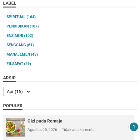
LABEL
SPIRITUAL
(164)
PENDIDIKAN
(107)
ENZIMINI
(102)
SENGGANG
(61)
MANAJEMEN
(48)
FILSAFAT
(29)
ARSIP
POPULER
Gizi pada Remaja
Agustus 05, 2026
Tidak ada komentar