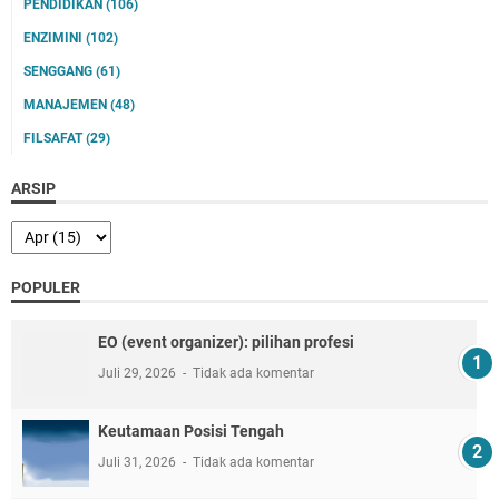
PENDIDIKAN
(106)
ENZIMINI
(102)
SENGGANG
(61)
MANAJEMEN
(48)
FILSAFAT
(29)
ARSIP
POPULER
EO (event organizer): pilihan profesi
Juli 29, 2026
Tidak ada komentar
Keutamaan Posisi Tengah
Juli 31, 2026
Tidak ada komentar