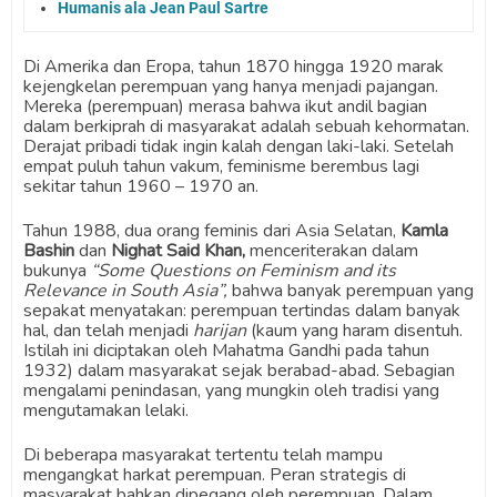
Humanis ala Jean Paul Sartre
Di Amerika dan Eropa, tahun 1870 hingga 1920 marak
kejengkelan perempuan yang hanya menjadi pajangan.
Mereka (perempuan) merasa bahwa ikut andil bagian
dalam berkiprah di masyarakat adalah sebuah kehormatan.
Derajat pribadi tidak ingin kalah dengan laki-laki. Setelah
empat puluh tahun vakum, feminisme berembus lagi
sekitar tahun 1960 – 1970 an.
Tahun 1988, dua orang feminis dari Asia Selatan,
Kamla
Bashin
dan
Nighat Said Khan,
menceriterakan dalam
bukunya
“Some Questions on Feminism and its
Relevance in South Asia”,
bahwa banyak perempuan yang
sepakat menyatakan: perempuan tertindas dalam banyak
hal, dan telah menjadi
harijan
(kaum yang haram disentuh.
Istilah ini diciptakan oleh Mahatma Gandhi pada tahun
1932) dalam masyarakat sejak berabad-abad. Sebagian
mengalami penindasan, yang mungkin oleh tradisi yang
mengutamakan lelaki.
Di beberapa masyarakat tertentu telah mampu
mengangkat harkat perempuan. Peran strategis di
masyarakat bahkan dipegang oleh perempuan. Dalam