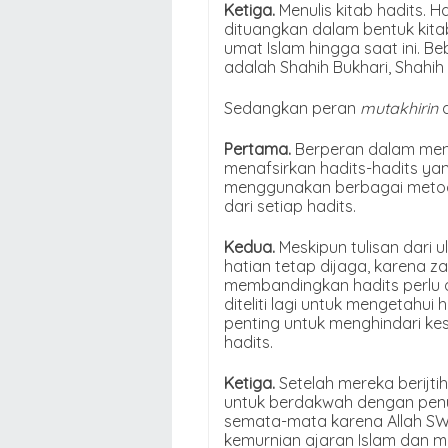
Ketiga.
Menulis kitab hadits. 
dituangkan dalam bentuk kita
umat Islam hingga saat ini. 
adalah Shahih Bukhari, Shahih
Sedangkan peran
mutakhirin
Pertama.
Berperan dalam menj
menafsirkan hadits-hadits ya
menggunakan berbagai metode
dari setiap hadits.
Kedua.
Meskipun tulisan dari 
hatian tetap dijaga, karena 
membandingkan hadits perlu d
diteliti lagi untuk mengetahui 
penting untuk menghindari 
hadits.
Ketiga.
Setelah mereka berij
untuk berdakwah dengan penu
semata-mata karena Allah SW
kemurnian ajaran Islam dan