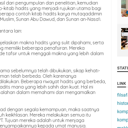
Hasil dari pengumpulan dan penelitian, kemudian
b-kitab hadits yang menjadi rujukan utama bagi
Beberapa contoh kitab hadits karya mutaqaddimin
 Muslim, Sunan Abu Dawud, dan Sunan an-Nasa'i.
antara lain:
elaskan makna hadits yang sulit dipahami, serta
ng memiliki beberapa penafsiran. Mereka
 tafsir untuk menggali makna yang lebih dalam
STATI
ulama sebelumnya telah dibukukan, sikap kehati-
zaman telah berbeda. Oleh karenanya
ilakukan. Beberapa riwayat hadits yang berbeda,
LINK
hadits mana yang lebih sahih dan kuat. Hal ini
kesalahan dalam memahami dan mengamalkan
filsaf
histo
tihad dengan segala kemampuan, maka saatnya
komp
h keikhlasan. Mereka melakukan semua itu
komp
T. Tujuan mereka adalah untuk menjaga
 menyampaikannya kepada umat manusia.