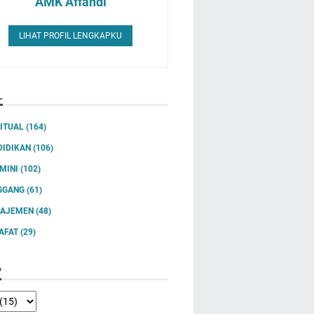
AMK Affandi
LIHAT PROFIL LENGKAPKU
L
RITUAL
(164)
DIDIKAN
(106)
IMINI
(102)
GGANG
(61)
AJEMEN
(48)
SAFAT
(29)
P