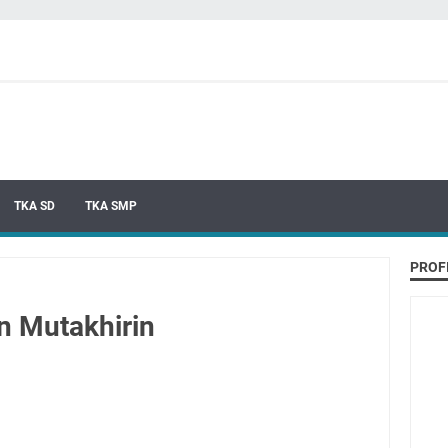
TKA SD
TKA SMP
PROF
n Mutakhirin