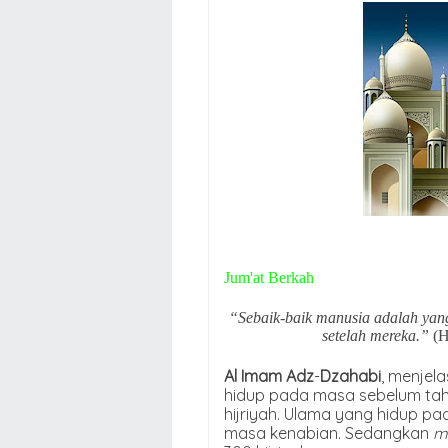
Jum'at Berkah
“Sebaik-baik manusia adalah yan
setelah mereka.”
(H
Al Imam Adz
-
Dzahabi
, menjel
hidup pada masa sebelum tahu
hijriyah. Ulama yang hidup pa
masa kenabian. Sedangkan
m