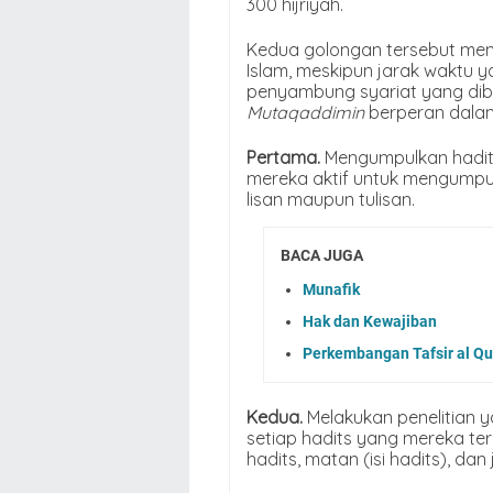
300 hijriyah.
Kedua golongan tersebut memb
Islam, meskipun jarak waktu 
penyambung syariat yang di
Mutaqaddimin
berperan dala
Pertama.
Mengumpulkan hadits
mereka aktif untuk mengumpul
lisan maupun tulisan.
BACA JUGA
Munafik
Hak dan Kewajiban
Perkembangan Tafsir al Qur
Kedua.
Melakukan penelitian y
setiap hadits yang mereka te
hadits, matan (isi hadits), dan