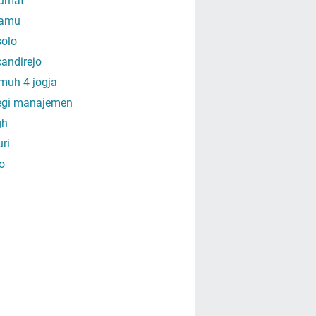
umat
amu
olo
andirejo
muh 4 jogja
tegi manajemen
gh
uri
o