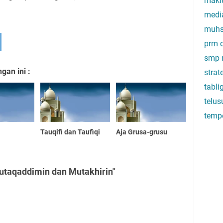
makl
medi
muhs
prm c
smp 
an ini :
stra
tabli
telus
temp
Tauqifi dan Taufiqi
Aja Grusa-grusu
utaqaddimin dan Mutakhirin"