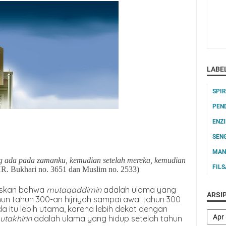
LABE
SPI
PEN
ENZ
SEN
MAN
g ada pada zamanku, kemudian setelah mereka, kemudian
FIL
R. Bukhari no. 3651 dan Muslim no. 2533)
askan bahwa
mutaqaddimin
adalah ulama yang
ARSI
n tahun 300-an hijriyah sampai awal tahun 300
da itu lebih utama, karena lebih dekat dengan
utakhirin
adalah ulama yang hidup setelah tahun