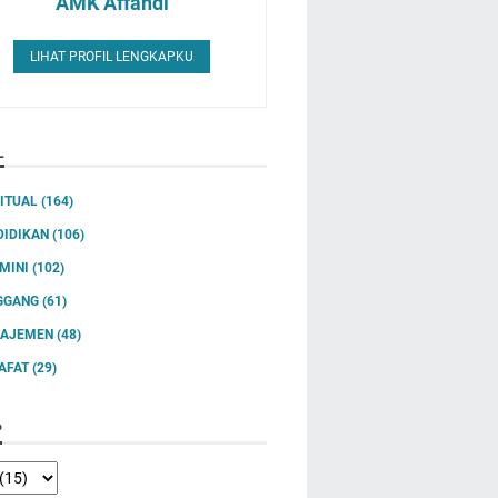
AMK Affandi
LIHAT PROFIL LENGKAPKU
L
RITUAL
(164)
DIDIKAN
(106)
IMINI
(102)
GGANG
(61)
AJEMEN
(48)
SAFAT
(29)
P