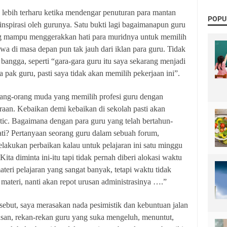
u lebih terharu ketika mendengar penuturan para mantan
POPU
inspirasi oleh gurunya. Satu bukti lagi bagaimanapun guru
ang mampu menggerakkan hati para muridnya untuk memilih
iswa di masa depan pun tak jauh dari iklan para guru. Tidak
bangga, seperti “gara-gara guru itu saya sekarang menjadi
da pak guru, pasti saya tidak akan memilih pekerjaan ini”.
rang-orang muda yang memilih profesi guru dengan
aan. Kebaikan demi kebaikan di sekolah pasti akan
tic. Bagaimana dengan para guru yang telah bertahun-
ati? Pertanyaan seorang guru dalam sebuah forum,
lakukan perbaikan kalau untuk pelajaran ini satu minggu
ita diminta ini-itu tapi tidak pernah diberi alokasi waktu
eri pelajaran yang sangat banyak, tetapi waktu tidak
ateri, nanti akan repot urusan administrasinya ….”
sebut, saya merasakan nada pesimistik dan kebuntuan jalan
gasan, rekan-rekan guru yang suka mengeluh, menuntut,