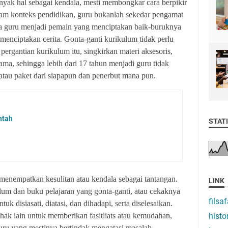
yak hal sebagai kendala, mesti membongkar cara berpikir
am konteks pendidikan, guru bukanlah sekedar pengamat
ara guru menjadi pemain yang menciptakan baik-buruknya
menciptakan cerita. Gonta-ganti kurikulum tidak perlu
ergantian kurikulum itu, singkirkan materi aksesoris,
ma, sehingga lebih dari 17 tahun menjadi guru tidak
atau paket dari siapapun dan penerbut mana pun.
ntah
STATI
 menempatkan kesulitan atau kendala sebagai tantangan.
LINK
ulum dan buku pelajaran yang gonta-ganti, atau cekaknya
filsaf
tuk disiasati, diatasi, dan dihadapi, serta diselesaikan.
ak lain untuk memberikan fasitliats atau kemudahan,
histo
guru yang mestinya bertindak mengatasi masalah.