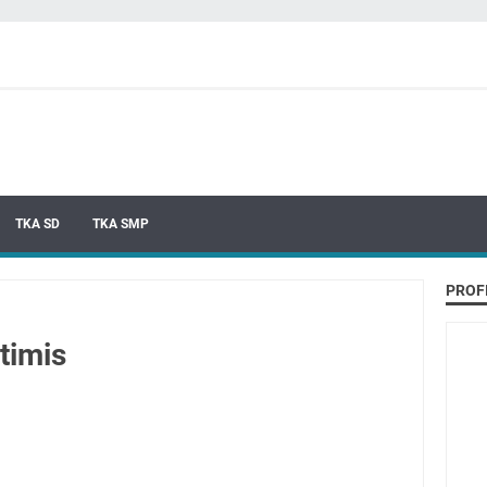
TKA SD
TKA SMP
PROF
timis