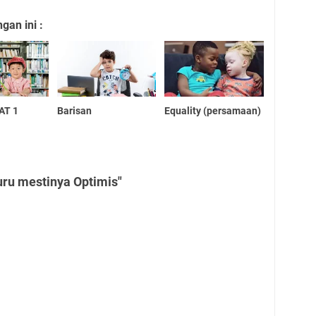
an ini :
AT 1
Barisan
Equality (persamaan)
uru mestinya Optimis"