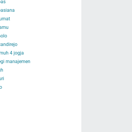
as
asiana
umat
amu
olo
andirejo
muh 4 jogja
tegi manajemen
gh
uri
o