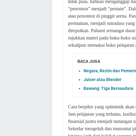
tidak puas, bahkan menganggap ban
“penonton” menjadi “pemain”. Dal
atau penonton di pinggir arena. P
permainan, menjadi sutradara yang 
direpotkan. Pahami semangat dasar p
rujukkan materi pada buku-buku uta
sekalipun memakai buku pelajaran 
BACA JUGA
Negara, Rezim dan Pemeri
Juicer atau Blender
Bawang: Tiga Bersaudara
Cara berpikir yang optimistik akan
Jam pelajaran yang terbatas, kurik
finansial justru menjadi tantangan un
Sekedar mengeluh dan mununtut pih
kiranya jauh dari hakikat seorang 