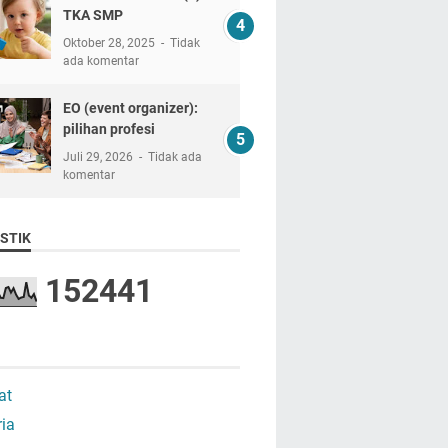
TKA SMP
Oktober 28, 2025
Tidak
ada komentar
EO (event organizer):
pilihan profesi
Juli 29, 2026
Tidak ada
komentar
STIK
1
5
2
4
4
1
at
ria