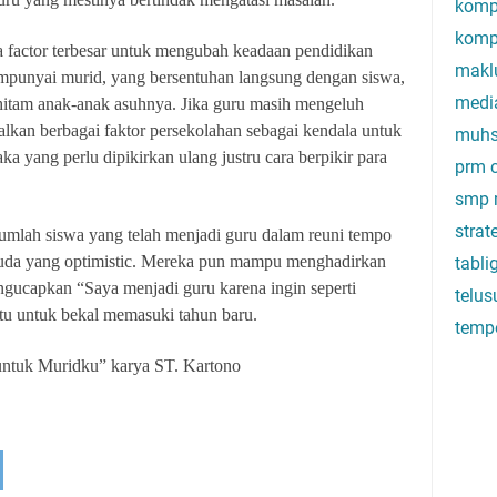
komp
komp
 factor terbesar untuk mengubah keadaan pendidikan
makl
mpunyai murid, yang bersentuhan langsung dengan siswa,
medi
tam anak-anak asuhnya. Jika guru masih mengeluh
lkan berbagai faktor persekolahan sebagai kendala untuk
muhs
 yang perlu dipikirkan ulang justru cara berpikir para
prm c
smp 
stra
umlah siswa yang telah menjadi guru dalam reuni tempo
uda yang optimistic. Mereka pun mampu menghadirkan
tabli
gucapkan “Saya menjadi guru karena ingin seperti
telus
tu untuk bekal memasuki tahun baru.
temp
untuk Muridku” karya ST. Kartono