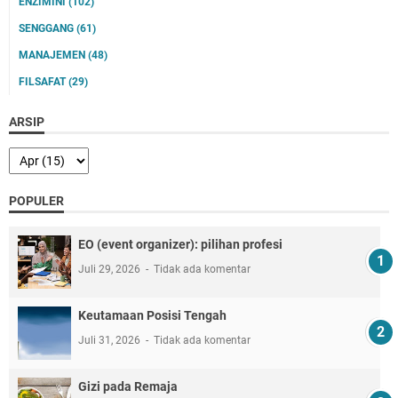
ENZIMINI
(102)
SENGGANG
(61)
MANAJEMEN
(48)
FILSAFAT
(29)
ARSIP
POPULER
EO (event organizer): pilihan profesi
Juli 29, 2026
Tidak ada komentar
Keutamaan Posisi Tengah
Juli 31, 2026
Tidak ada komentar
Gizi pada Remaja