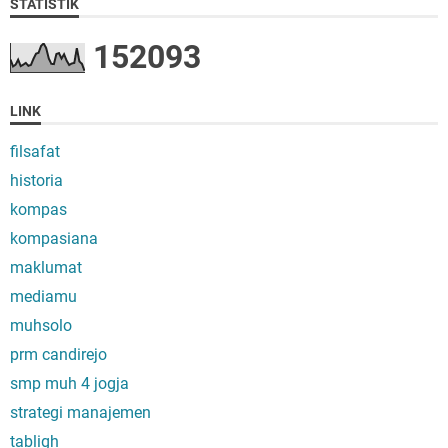
STATISTIK
1
5
2
0
9
3
LINK
filsafat
historia
kompas
kompasiana
maklumat
mediamu
muhsolo
prm candirejo
smp muh 4 jogja
strategi manajemen
tabligh