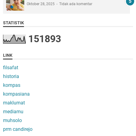
Oktober 28, 2025
Tidak ada komentar
STATISTIK
1
5
1
8
9
3
LINK
filsafat
historia
kompas
kompasiana
maklumat
mediamu
muhsolo
prm candirejo