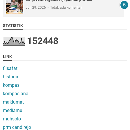
Juli 29, 2026
Tidak ada komentar
STATISTIK
1
5
2
4
4
8
LINK
filsafat
historia
kompas
kompasiana
maklumat
mediamu
muhsolo
prm candirejo