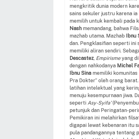
mengkritik dunia modern kare
sains sekuler justru karena ia
memilih untuk kembali pada ke
Nash
memandang, bahwa Filsa
mazhab utama. Mazhab
Ibnu 
dan. Pengklasifian seperti ini
memiliki aliran sendiri. Sebag
Descastez
,
Empirisme
yang d
dengan nahkodanya
Michel F
Ibnu Sina
memiliki komunitas 
Pra Dokter” oleh orang barat
latihan intelektual yang kerin
menuju kesempurnaan jiwa. Dar
seperti
Asy-Syifa’
(Penyembu
petunjuk dan Peringatan-peri
Pemikiran ini melahirkan fil
digapai lewat kebenaran itu s
pula pandangannya tentang 