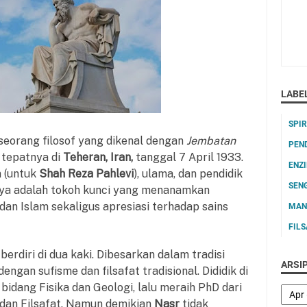
LABE
SPI
seorang filosof yang dikenal dengan
Jembatan
PEN
, tepatnya di
Teheran, Iran,
tanggal 7 April 1933.
ENZ
n (untuk
Shah Reza Pahlevi
), ulama, dan pendidik
SEN
nya adalah tokoh kunci yang menanamkan
 dan Islam sekaligus apresiasi terhadap sains
MAN
FIL
erdiri di dua kaki. D
ibesarkan dalam tradisi
ARSI
engan sufisme dan filsafat tradisional.
Dididik di
 bidang Fisika dan Geologi, lalu meraih PhD dari
 dan Filsafat. Namun demikian
Nasr
tidak