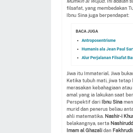
Mumkin al Wujud.
Ini adalah 
filsafat, yang membedakan Tu
Ibnu Sina juga berpendapat:
BACA JUGA
Antroposentrisme
Humanis ala Jean Paul Sar
Alur Perjalanan Filsafat Bar
Jiwa itu Immaterial. Jiwa buk
Ketika tubuh mati, jiwa tetap 
merasakan kebahagiaan atau p
amal yang ia lakukan saat be
Perspektif dari
Ibnu Sina
mend
murid dan penerus beliau anta
ahli matematika.
Nashir-i Kh
belakangnya, serta
Nashirudd
Imam al Ghazali
dan
Fakhrudi