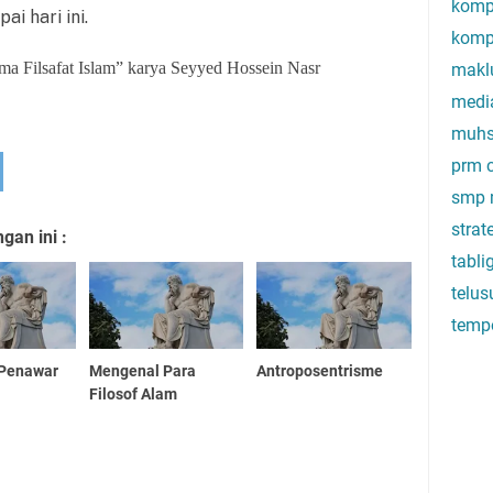
komp
 hari ini.
komp
a Filsafat Islam” karya Seyyed Hossein Nasr
makl
medi
muhs
prm c
smp 
stra
an ini :
tabli
telus
temp
 Penawar
Mengenal Para
Antroposentrisme
Filosof Alam