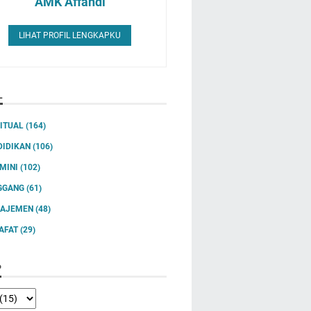
AMK Affandi
LIHAT PROFIL LENGKAPKU
L
RITUAL
(164)
DIDIKAN
(106)
IMINI
(102)
GGANG
(61)
AJEMEN
(48)
SAFAT
(29)
P