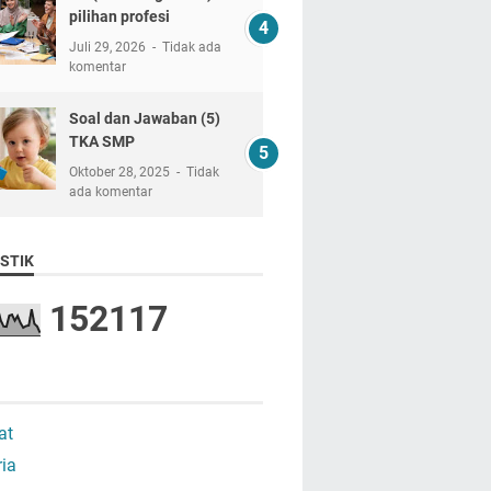
pilihan profesi
Juli 29, 2026
Tidak ada
komentar
Soal dan Jawaban (5)
TKA SMP
Oktober 28, 2025
Tidak
ada komentar
STIK
1
5
2
1
1
7
at
ria