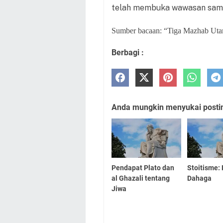
telah membuka wawasan sampai
Sumber bacaan: “Tiga Mazhab Utam
Berbagi :
Anda mungkin menyukai posting
Pendapat Plato dan
Stoitisme:
al Ghazali tentang
Dahaga
Jiwa