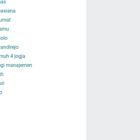
as
asiana
umat
amu
olo
andirejo
muh 4 jogja
tegi manajemen
gh
uri
o