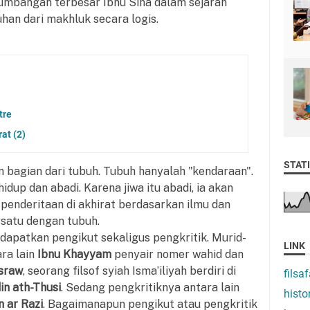
sumbangan terbesar Ibnu Sina dalam sejarah
han dari makhluk secara logis.
tre
at (2)
STATI
an bagian dari tubuh. Tubuh hanyalah "kendaraan".
hidup dan abadi. Karena jiwa itu abadi, ia akan
enderitaan di akhirat berdasarkan ilmu dan
rsatu dengan tubuh.
apatkan pengikut sekaligus pengkritik. Murid-
LINK
ra lain
Ibnu Khayyam
penyair nomer wahid dan
usraw
, seorang filsof syiah Isma’iliyah berdiri di
filsaf
in ath-Thusi
. Sedang pengkritiknya antara lain
histo
n ar Razi
. Bagaimanapun pengikut atau pengkritik