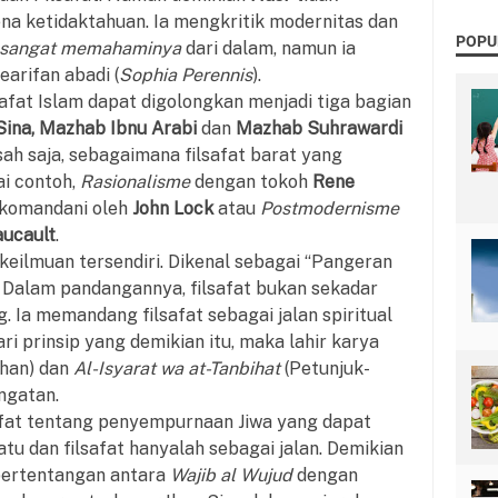
na ketidaktahuan. Ia mengkritik modernitas dan
POPU
sangat memahaminya
dari dalam, namun ia
arifan abadi (
Sophia Perennis
).
fat Islam dapat digolongkan menjadi tiga bagian
Sina, Mazhab Ibnu Arabi
dan
Mazhab Suhrawardi
 sah saja, sebagaimana filsafat barat yang
ai contoh,
Rasionalisme
dengan tokoh
Rene
ikomandani oleh
John Lock
atau
Postmodernisme
aucault
.
keilmuan tersendiri. Dikenal sebagai “Pangeran
. Dalam pandangannya, filsafat bukan sekadar
g. Ia memandang filsafat sebagai jalan spiritual
i prinsip yang demikian itu, maka lahir karya
han) dan
Al-Isyarat wa at-Tanbihat
(Petunjuk-
ngatan.
safat tentang penyempurnaan Jiwa yang dapat
atu dan filsafat hanyalah sebagai jalan. Demikian
pertentangan antara
Wajib al Wujud
dengan