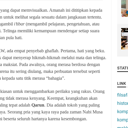
n yang dapat memvisualkan. Amanah ini dititipkan kepada
untuk melihat segala sesuatu dalam jangkauan tertentu.
ngambil
i’tibar
(mengambil pelajaran, pengetahuan, atau
i. Telinga memiliki kemampuan mendengar setiap suara
n pula hati.
 ada empat penyebab ghaflah. Pertama, hati yang beku.
ak dapat menyerap hikmah-hikmah melalui mata dan telinga.
a maksiat. Pada awalnya, orang merasa berdosa dengan
STATI
na itu sering diulang, maka perbuatan tersebut seperti
 kepada satu titik merasa “bahagia”.
LINK
 kiasan untuk menggambarkan perilaku yang rakus. Orang
filsaf
yang tidak merasa kenyang. Keempat, keangkuhan akan
histo
ling tepat adalah
Qarun
. Dia adalah tokoh yang paling
komp
nya. Seorang pria yang kaya raya pada zaman Nabi Musa
 beserta seluruh hartanya karena kesembongan.
komp