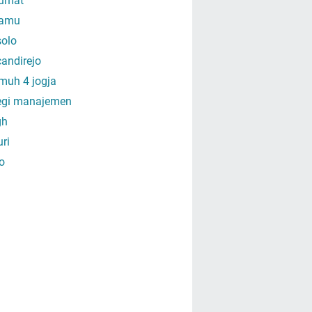
umat
amu
olo
andirejo
muh 4 jogja
tegi manajemen
gh
uri
o