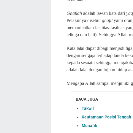
Ghaflah
adalah lawan kata dari
ya
Pelakunya disebut
ghafil
yaitu oran
memanfaatkan fasilitas-fasilitas ya
telinga dan hati). Sehingga Alla
Kata lalai dapat dibagi menjadi tiga
dengan sengaja terhadap tanda kek
kepada sesuatu sehingga mengakiba
adalah lalai dengan tujuan hidup a
Mengapa Allah sampai menjuluki gha
BACA JUGA
Takwil
Keutamaan Posisi Tengah
Munafik