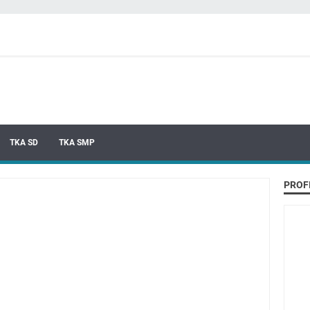
TKA SD
TKA SMP
PROF