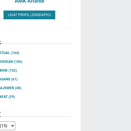
AMK Affandi
LIHAT PROFIL LENGKAPKU
L
RITUAL
(164)
DIDIKAN
(106)
IMINI
(102)
GGANG
(61)
AJEMEN
(48)
SAFAT
(29)
P