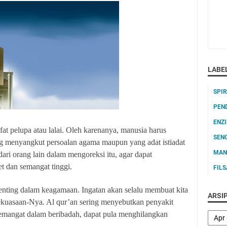
LABE
SPI
PEN
ENZ
fat pelupa atau lalai. Oleh karenanya, manusia harus
SEN
ang menyangkut persoalan agama maupun yang adat istiadat
MAN
dari orang lain dalam mengoreksi itu, agar dapat
t dan semangat tinggi.
FIL
nting dalam keagamaan. Ingatan akan selalu membuat kita
ARSI
ekuasaan-Nya. Al qur’an sering menyebutkan penyakit
 semangat dalam beribadah, dapat pula menghilangkan