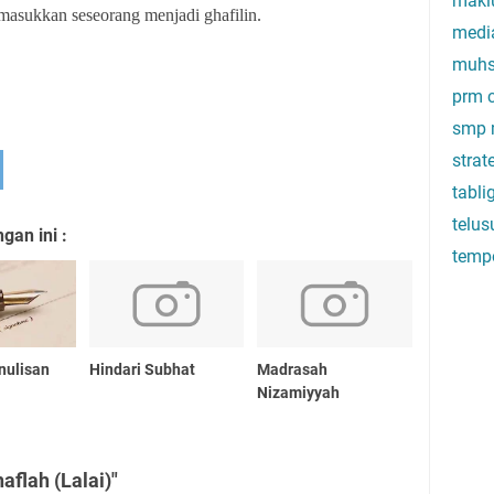
makl
masukkan seseorang menjadi ghafilin.
medi
muhs
prm c
smp 
stra
tabli
telus
an ini :
temp
nulisan
Hindari Subhat
Madrasah
Nizamiyyah
flah (Lalai)"