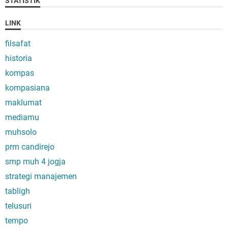
STATISTIK
LINK
filsafat
historia
kompas
kompasiana
maklumat
mediamu
muhsolo
prm candirejo
smp muh 4 jogja
strategi manajemen
tabligh
telusuri
tempo