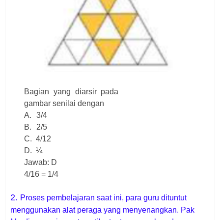
Bagian yang diarsir pada
gambar senilai dengan
A.
3/4
B.
2/5
C.
4/12
D.
¼
Jawab: D
4/16 = 1/4
2.
Proses pembelajaran saat ini, para guru dituntut
menggunakan alat peraga yang menyenangkan. Pak