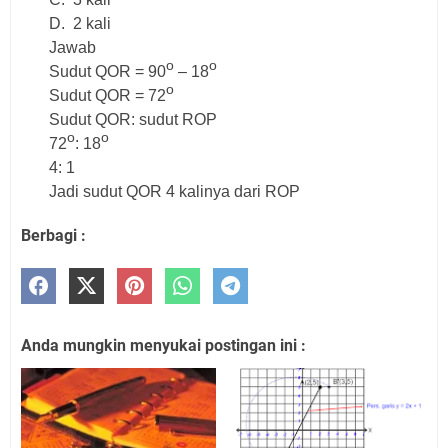
D.
2 kali
Jawab
o
o
Sudut QOR = 90
– 18
o
Sudut QOR = 72
Sudut QOR: sudut ROP
o
o
72
: 18
4: 1
Jadi sudut QOR 4 kalinya dari ROP
Berbagi :
Anda mungkin menyukai postingan ini :