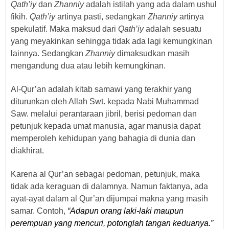
Qath’iy
dan
Zhanniy
adalah istilah yang ada dalam ushul
fikih.
Qath’iy
artinya pasti, sedangkan
Zhanniy
artinya
spekulatif. Maka maksud dari
Qath’iy
adalah sesuatu
yang meyakinkan sehingga tidak ada lagi kemungkinan
lainnya. Sedangkan
Zhanniy
dimaksudkan masih
mengandung dua atau lebih kemungkinan.
Al-Qur’an adalah kitab samawi yang terakhir yang
diturunkan oleh Allah Swt. kepada Nabi Muhammad
Saw. melalui perantaraan jibril, berisi pedoman dan
petunjuk kepada umat manusia, agar manusia dapat
memperoleh kehidupan yang bahagia di dunia dan
diakhirat.
Karena al Qur’an sebagai pedoman, petunjuk, maka
tidak ada keraguan di dalamnya. Namun faktanya, ada
ayat-ayat dalam al Qur’an dijumpai makna yang masih
samar. Contoh,
“Adapun orang laki-laki maupun
perempuan yang mencuri, potonglah tangan keduanya.”