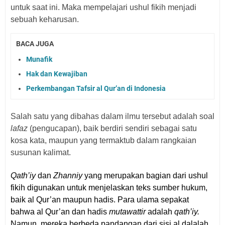
untuk saat ini. Maka mempelajari ushul fikih menjadi
sebuah keharusan.
BACA JUGA
Munafik
Hak dan Kewajiban
Perkembangan Tafsir al Qur’an di Indonesia
Salah satu yang dibahas dalam ilmu tersebut adalah soal
lafaz
(pengucapan), baik berdiri sendiri sebagai satu
kosa kata, maupun yang termaktub dalam rangkaian
susunan kalimat.
Qath’iy
dan
Zhanniy
yang merupakan bagian dari ushul
fikih digunakan untuk menjelaskan teks sumber hukum,
baik al Qur’an maupun hadis. Para ulama sepakat
bahwa al Qur’an dan hadis
mutawattir
adalah
qath’iy.
Namun, mereka berbeda pandangan dari sisi al dalalah