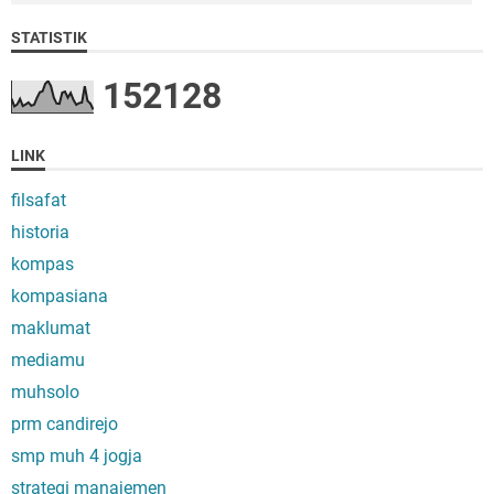
STATISTIK
1
5
2
1
2
8
LINK
filsafat
historia
kompas
kompasiana
maklumat
mediamu
muhsolo
prm candirejo
smp muh 4 jogja
strategi manajemen