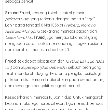
sebagai berikut.
Simund Frued
, seorang tokoh sentral pendiri
psikoanalisis
yang terkenal dengan mantra “ego”.
Lahir pada tanggal 6 Mei 1856 di
Freiberg, Moravia,
Australia-Hongaria
(sekarang menjadi bagian dari
Cekoslowakia).
Frued
juga menjadi lokomotif yang
mengubah cara filsafat memandang subyek, rasional,
dan moralitas manusia abad ke-20.
Frued
tak dapat dilepaskan dari
Id (Das Es), Ego (Das
Ich)
dan
Superego (das Ueberich),
sebuah teori yang
telah mandarah daging, terutama pengikut psikologi
psikoanalisis. Temuan ini diarahkan pada pemahaman,
dan mencegah penyakit-penyakit mental.
Kesederhanan, menjadi tujuan hidup. Untuk mengarah
kesana, maka ego harus ditekan. Ego menjadi tempat
yang subur bagi seseorang yang tinggi hati. Ia