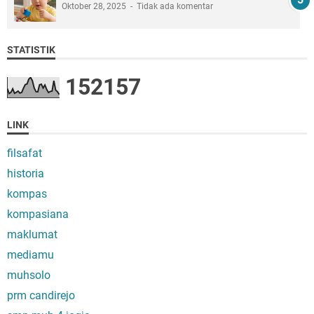
Oktober 28, 2025
Tidak ada komentar
STATISTIK
1
5
2
1
5
7
LINK
filsafat
historia
kompas
kompasiana
maklumat
mediamu
muhsolo
prm candirejo