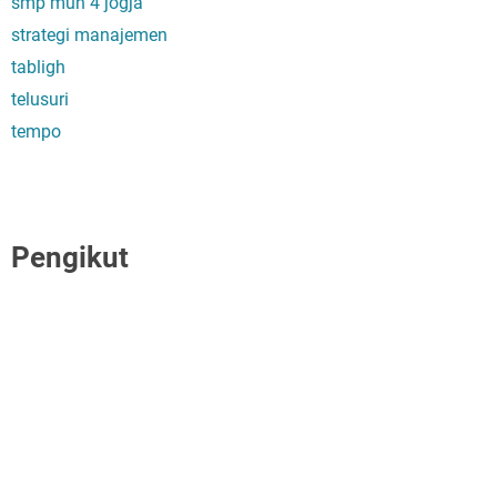
smp muh 4 jogja
strategi manajemen
tabligh
telusuri
tempo
Pengikut