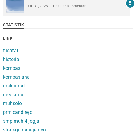
Juli 31, 2026
Tidak ada komentar
STATISTIK
LINK
filsafat
historia
kompas
kompasiana
maklumat
mediamu
muhsolo
prm candirejo
smp muh 4 jogja
strategi manajemen