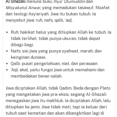
Al Ghazali
menulis buku
Ihya’ Ulumuddin
dan
Misyakatul Anwar,
yang memadukan tasawuf, filsafat
dan teologi Asy’ariyah. Jiwa itu bukan tubuh. Ia
menyebut jiwa: ruh, nafs, qalb, ‘aql.
Ruh: hakikat halus yang ditiupkan Allah ke tubuh. Ia
tidak terlihat, tidak punya ukuran, tidak dapat
dibagi-bagi.
Nafs: sisi jiwa yang punya syahwat, marah, dan
keinginan duniawi.
Qalb: pusat pengetahuan, niat, dan perasaan
‘Aql: akal, yaitu fungsi jiwa untuk memahami dan
membedakan benar-salah.
Jiwa diciptakan Allah, tidak Qadim. Beda dengan Plato
yang mengatakan jiwa pra-eksis, segang Al-Ghazali
menegaskan jiwa itu makhluk. Ia diciptakan Allah, lalu
ditiupkan ke janin. Jiwa tidak mati, tapi ia keluar dari
tubuh saat kematian dan akan dibangkitkan lagi di