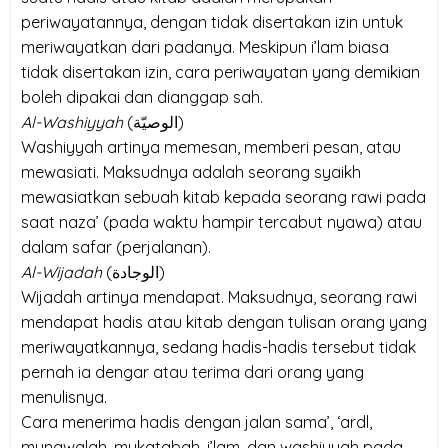
periwayatannya, dengan tidak disertakan izin untuk
meriwayatkan dari padanya. Meskipun i’lam biasa
tidak disertakan izin, cara periwayatan yang demikian
boleh dipakai dan dianggap sah.
Al-Washiyyah
(
الوصيّة
)
Washiyyah artinya memesan, memberi pesan, atau
mewasiati. Maksudnya adalah seorang syaikh
mewasiatkan sebuah kitab kepada seorang rawi pada
saat naza’ (pada waktu hampir tercabut nyawa) atau
dalam safar (perjalanan).
Al-Wijadah
(
الوجادة
)
Wijadah artinya mendapat. Maksudnya, seorang rawi
mendapat hadis atau kitab dengan tulisan orang yang
meriwayatkannya, sedang hadis-hadis tersebut tidak
pernah ia dengar atau terima dari orang yang
menulisnya.
Cara menerima hadis dengan jalan sama’, ‘ardl,
munawalah, mukatabah, i’lam, dan washiyyah pada