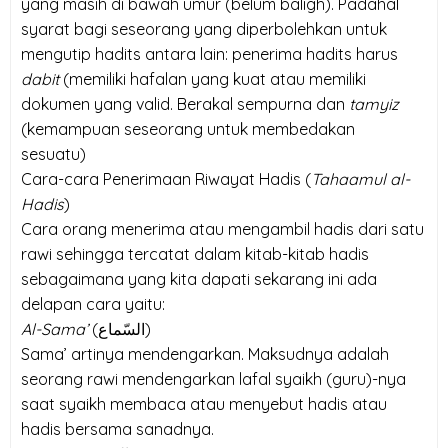
yang masih di bawah umur (belum baligh). Padahal
syarat bagi seseorang yang diperbolehkan untuk
mengutip hadits antara lain: penerima hadits harus
dabit
(memiliki hafalan yang kuat atau memiliki
dokumen yang valid. Berakal sempurna dan
tamyiz
(kemampuan seseorang untuk membedakan
sesuatu)
Cara-cara Penerimaan Riwayat Hadis (
Tahaamul al-
Hadis
)
Cara orang menerima atau mengambil hadis dari satu
rawi sehingga tercatat dalam kitab-kitab hadis
sebagaimana yang kita dapati sekarang ini ada
delapan cara yaitu:
Al-Sama’
(
السّماع
)
Sama’ artinya mendengarkan. Maksudnya adalah
seorang rawi mendengarkan lafal syaikh (guru)-nya
saat syaikh membaca atau menyebut hadis atau
hadis bersama sanadnya.