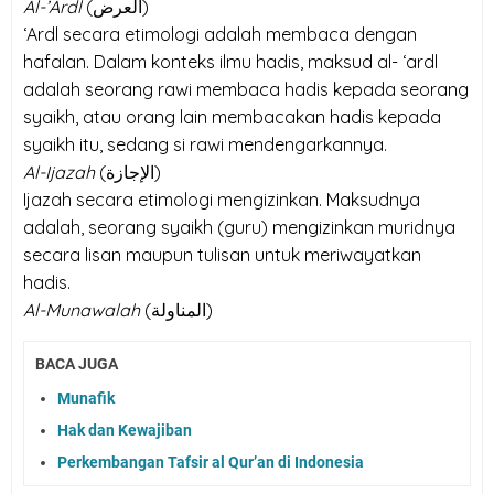
Al-’Ardl
(
العرض
)
‘Ardl secara etimologi adalah membaca dengan
hafalan. Dalam konteks ilmu hadis, maksud al- ‘ardl
adalah seorang rawi membaca hadis kepada seorang
syaikh, atau orang lain membacakan hadis kepada
syaikh itu, sedang si rawi mendengarkannya.
Al-Ijazah
(
الإجازة
)
Ijazah secara etimologi mengizinkan. Maksudnya
adalah, seorang syaikh (guru) mengizinkan muridnya
secara lisan maupun tulisan untuk meriwayatkan
hadis.
Al-Munawalah
(
المناولة
)
BACA JUGA
Munafik
Hak dan Kewajiban
Perkembangan Tafsir al Qur’an di Indonesia