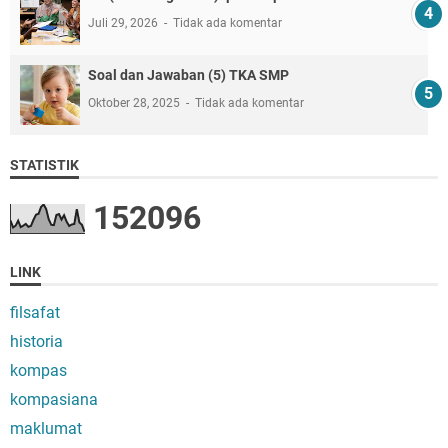
Juli 29, 2026
Tidak ada komentar
Soal dan Jawaban (5) TKA SMP
Oktober 28, 2025
Tidak ada komentar
STATISTIK
1
5
2
0
9
6
LINK
filsafat
historia
kompas
kompasiana
maklumat