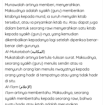
Munawalah artinya memberi, menyerahkan.
Maksudnya adalah syaikh (guru) memberikan
kitabnya kepada murid, ia suruh menyalin kitab
tersebut, atau ia pinjamkan kitab itu. Atau dapat juga
dalam bentuk seorang rawi menyerahkan satu kitab
kepada syaikh (guru)-nya, yang kemudian
dikembalikan kepadanya lagi setelah diperiksa benar-
benar oleh gurunya.
Al-Mukatabah
(
المكاتبة
)
Mukatabah artinya bertulis-tulisan surat. Maksudnya,
seorang syaikh (guru) menulis sendiri atau ia
menyuruh orang lain menulis riwayatnya kepada
orang yang hadir di tempatnya atau yang tidak hadir
di situ.
Al-I’lam
(
الإعلام
)
I’lam
artinya memberitahu. Maksudnya, seorang
syaikh memberitahu kepada seorang rawi, bahwa
suatu hadis atau kitab adalah merupakan